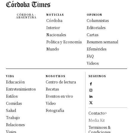
CÓRDOBA -
NOTICIAS
OPINION
ARGENTINA
Córdoba
Columnistas
Interior
Editoriales
Nacionales
Cartas
Política y Economía
Resumen semanal
Mundo
Efemérides
FAQ
Videos
VIDA
NOSOTROS
SEGUINOS
Educación
Centro de lectura
Entretenimientos
Recetas
Estilos
Eventos en vivo
Comidas
Video
Salud
Fotografía
Contacto>
Trabajo
Media Kit
Relaciones
Terminoss &
Viajes
Condiciones