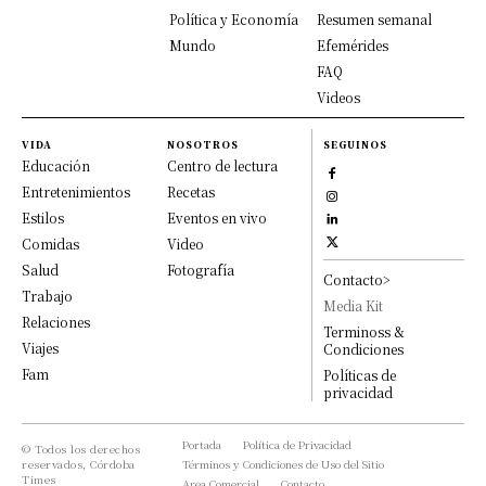
Política y Economía
Resumen semanal
Mundo
Efemérides
FAQ
Videos
VIDA
NOSOTROS
SEGUINOS
Educación
Centro de lectura
Entretenimientos
Recetas
Estilos
Eventos en vivo
Comidas
Video
Salud
Fotografía
Contacto>
Trabajo
Media Kit
Relaciones
Terminoss &
Viajes
Condiciones
Fam
Políticas de
privacidad
Portada
Política de Privacidad
© Todos los derechos
reservados, Córdoba
Términos y Condiciones de Uso del Sitio
Times
Area Comercial
Contacto