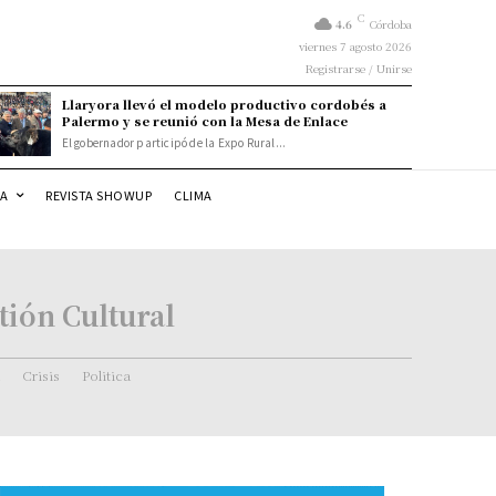
C
4.6
Córdoba
viernes 7 agosto 2026
Registrarse / Unirse
Llaryora llevó el modelo productivo cordobés a
Palermo y se reunió con la Mesa de Enlace
El gobernador participó de la Expo Rural...
DA
REVISTA SHOWUP
CLIMA
tión Cultural
Crisis
Politica