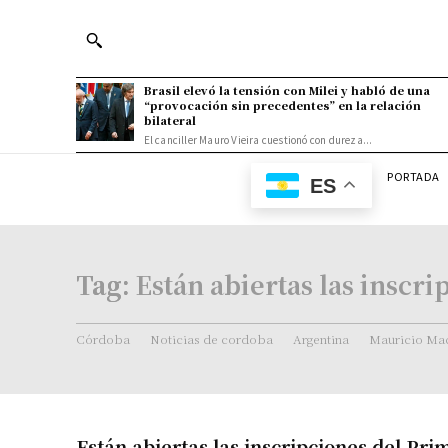
Brasil elevó la tensión con Milei y habló de una
“provocación sin precedentes” en la relación
bilateral
El canciller Mauro Vieira cuestionó con dureza...
PORTADA
ES
Tag:
Están abiertas las inscr
Córdoba
Noticias de cordoba
Argentina
Mauricio Mac
Están abiertas las inscripciones del Pr