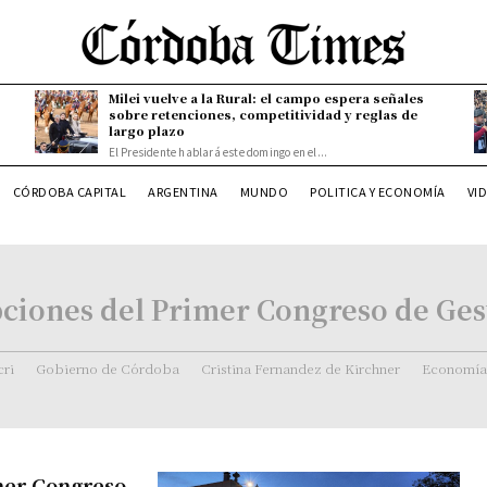
Milei vuelve a la Rural: el campo espera señales
sobre retenciones, competitividad y reglas de
largo plazo
El Presidente hablará este domingo en el...
CÓRDOBA CAPITAL
ARGENTINA
MUNDO
POLITICA Y ECONOMÍA
VI
ipciones del Primer Congreso de Ges
ri
Gobierno de Córdoba
Cristina Fernandez de Kirchner
Economía
imer Congreso