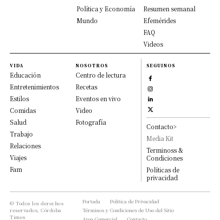
Política y Economía
Resumen semanal
Mundo
Efemérides
FAQ
Videos
VIDA
NOSOTROS
SEGUINOS
Educación
Centro de lectura
Entretenimientos
Recetas
Estilos
Eventos en vivo
Comidas
Video
Salud
Fotografía
Contacto>
Trabajo
Media Kit
Relaciones
Terminoss &
Viajes
Condiciones
Fam
Políticas de
privacidad
Portada
Política de Privacidad
© Todos los derechos
reservados, Córdoba
Términos y Condiciones de Uso del Sitio
Times
Area Comercial
Contacto