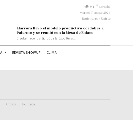
C
9.1
Córdoba
viernes 7 agosto 2026
Registrarse / Unirse
Llaryora llevó el modelo productivo cordobés a
Palermo y se reunió con la Mesa de Enlace
El gobernador participó de la Expo Rural...
DA
REVISTA SHOWUP
CLIMA
Crisis
Politica