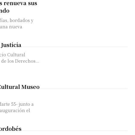
s renueva sus
undo
fías, bordados y
Justicia
cio Cultural
de los Derechos...
Cultural Museo
arte 55- junto a
nauguración el
cordobés