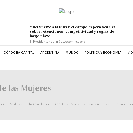
Milei vuelve a la Rural: el campo espera señales
sobre retenciones, competitividad y reglas de
largo plazo
El Presidente hablará este domingo en el...
CÓRDOBA CAPITAL
ARGENTINA
MUNDO
POLITICA Y ECONOMÍA
VI
de las Mujeres
ri
Gobierno de Córdoba
Cristina Fernandez de Kirchner
Economía