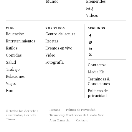
Mundo
Efemérides
FAQ
Videos
VIDA
NOSOTROS
SEGUINOS
Educación
Centro de lectura
Entretenimientos
Recetas
Estilos
Eventos en vivo
Comidas
Video
Salud
Fotografía
Contacto>
Trabajo
Media Kit
Relaciones
Terminoss &
Viajes
Condiciones
Fam
Políticas de
privacidad
Portada
Política de Privacidad
© Todos los derechos
reservados, Córdoba
Términos y Condiciones de Uso del Sitio
Times
Area Comercial
Contacto