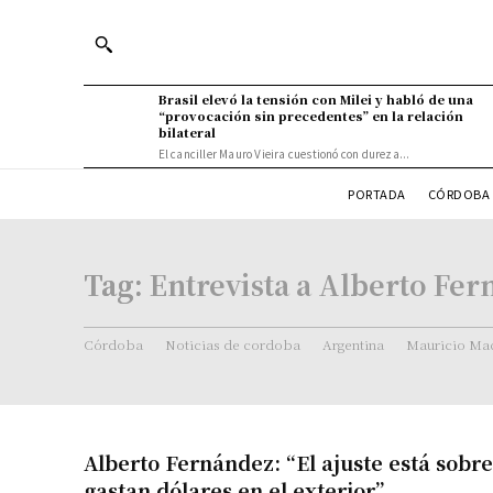
Brasil elevó la tensión con Milei y habló de una
“provocación sin precedentes” en la relación
bilateral
El canciller Mauro Vieira cuestionó con dureza...
PORTADA
CÓRDOBA 
Tag:
Entrevista a Alberto Fe
Córdoba
Noticias de cordoba
Argentina
Mauricio Mac
Alberto Fernández: “El ajuste está sobre
gastan dólares en el exterior”