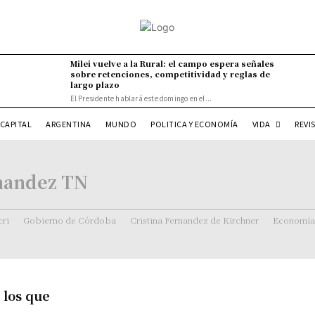
Milei vuelve a la Rural: el campo espera señales
sobre retenciones, competitividad y reglas de
largo plazo
El Presidente hablará este domingo en el...
VIDA
CAPITAL
ARGENTINA
MUNDO
POLITICA Y ECONOMÍA
REVI
rnandez TN
ri
Gobierno de Córdoba
Cristina Fernandez de Kirchner
Economía
 los que