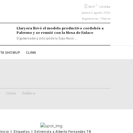
C
16.9
Córdoba
jueves 6 agosto 2026
Registrarse / Unirse
Llaryora llevó el modelo productivo cordobés a
Palermo y se reunió con la Mesa de Enlace
El gobernador participó de la Expo Rural...
STA SHOWUP
CLIMA
Crisis
Politica
Inicio
Etiquetas
Entrevista a Alberto Fernandez TN