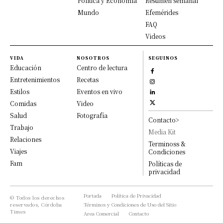
Política y Economía
Resumen semanal
Mundo
Efemérides
FAQ
Videos
VIDA
NOSOTROS
SEGUINOS
Educación
Centro de lectura
Entretenimientos
Recetas
Estilos
Eventos en vivo
Comidas
Video
Salud
Fotografía
Contacto>
Trabajo
Media Kit
Relaciones
Terminoss &
Viajes
Condiciones
Fam
Políticas de
privacidad
Portada
Política de Privacidad
© Todos los derechos
reservados, Córdoba
Términos y Condiciones de Uso del Sitio
Times
Area Comercial
Contacto