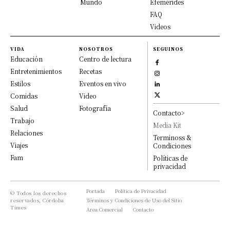
Mundo
Efemérides
FAQ
Videos
VIDA
NOSOTROS
SEGUINOS
Educación
Centro de lectura
Entretenimientos
Recetas
Estilos
Eventos en vivo
Comidas
Video
Salud
Fotografía
Contacto>
Trabajo
Media Kit
Relaciones
Terminoss &
Viajes
Condiciones
Fam
Políticas de
privacidad
Portada
Política de Privacidad
© Todos los derechos
reservados, Córdoba
Términos y Condiciones de Uso del Sitio
Times
Area Comercial
Contacto