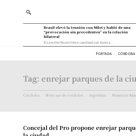
Brasil elevó la tensión con Milei y habló de una
“provocación sin precedentes” en la relación
bilateral
El canciller Mauro Vieira cuestionó con dureza...
PORTADA
CÓRDOBA 
Tag:
enrejar parques de la c
Córdoba
Noticias de cordoba
Argentina
Mauricio Mac
Concejal del Pro propone enrejar parqu
la ciudad