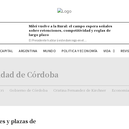
Milei vuelve a la Rural: el campo espera señales
sobre retenciones, competitividad y reglas de
largo plazo
El Presidente hablará este domingo en el...
VIDA
CAPITAL
ARGENTINA
MUNDO
POLITICA Y ECONOMÍA
REVI
iudad de Córdoba
ri
Gobierno de Córdoba
Cristina Fernandez de Kirchner
Economía
es y plazas de