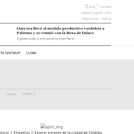
C
13.6
Córdoba
sábado 8 agosto 2026
Registrarse / Unirse
Llaryora llevó el modelo productivo cordobés a
Palermo y se reunió con la Mesa de Enlace
El gobernador participó de la Expo Rural...
STA SHOWUP
CLIMA
Crisis
Politica
Inicio
Etiquetas
Enrejar parques de la ciudad de Córdoba