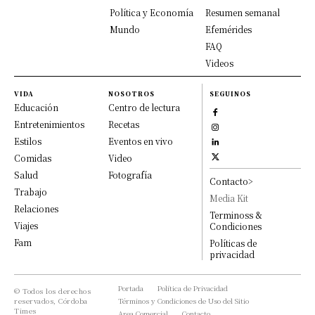
Política y Economía
Resumen semanal
Mundo
Efemérides
FAQ
Videos
VIDA
NOSOTROS
SEGUINOS
Educación
Centro de lectura
Entretenimientos
Recetas
Estilos
Eventos en vivo
Comidas
Video
Salud
Fotografía
Contacto>
Trabajo
Media Kit
Relaciones
Terminoss &
Viajes
Condiciones
Fam
Políticas de
privacidad
Portada
Política de Privacidad
© Todos los derechos
reservados, Córdoba
Términos y Condiciones de Uso del Sitio
Times
Area Comercial
Contacto