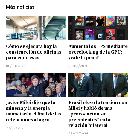
Más noticias
Cómo se ejecuta hoy la
Aumenta los FPS mediante
construcción de oficinas
overclocking de la GPU:
para empresas
¿vale la pena?
06/08/2026
03/08/2026
Javier Milei dijo que la
Brasil elevó la tensión con
minería y la energía
Milei y habló de una
financiarán el final de las
“provocación sin
retenciones al agro
precedentes” en la
relación bilateral
27/07/2026
27/07/2026