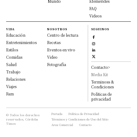
Mundo
Efemérides
FAQ
Videos
VIDA
NOSOTROS
SEGUINOS
Educación
Centro de lectura
Entretenimientos
Recetas
Estilos
Eventos en vivo
Comidas
Video
Salud
Fotografía
Contacto>
Trabajo
Media Kit
Relaciones
Terminoss &
Viajes
Condiciones
Fam
Políticas de
privacidad
Portada
Política de Privacidad
© Todos los derechos
reservados, Córdoba
Términos y Condiciones de Uso del Sitio
Times
Area Comercial
Contacto