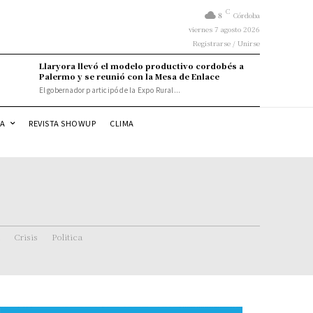
C
8
Córdoba
viernes 7 agosto 2026
Registrarse / Unirse
Llaryora llevó el modelo productivo cordobés a
Palermo y se reunió con la Mesa de Enlace
El gobernador participó de la Expo Rural...
DA
REVISTA SHOWUP
CLIMA
Crisis
Politica