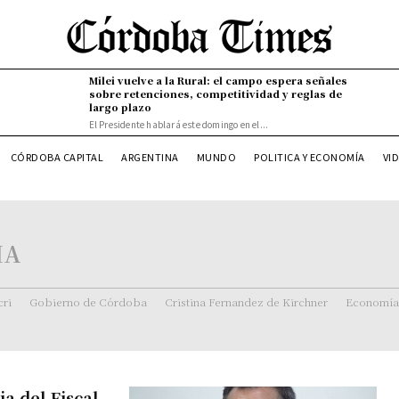
Milei vuelve a la Rural: el campo espera señales
sobre retenciones, competitividad y reglas de
largo plazo
El Presidente hablará este domingo en el...
CÓRDOBA CAPITAL
ARGENTINA
MUNDO
POLITICA Y ECONOMÍA
VI
IA
ri
Gobierno de Córdoba
Cristina Fernandez de Kirchner
Economía
a del Fiscal