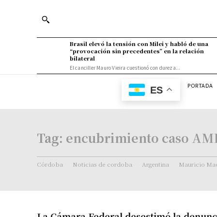
Brasil elevó la tensión con Milei y habló de una
“provocación sin precedentes” en la relación
bilateral
El canciller Mauro Vieira cuestionó con dureza...
PORTADA
ES
Tag:
encubrimiento caso AM
Córdoba
Noticias de cordoba
Argentina
Mauricio Mac
La Cámara Federal desestimó la denunci