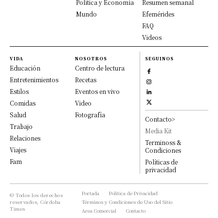
Política y Economía
Resumen semanal
Mundo
Efemérides
FAQ
Videos
VIDA
NOSOTROS
SEGUINOS
Educación
Centro de lectura
Entretenimientos
Recetas
Estilos
Eventos en vivo
Comidas
Video
Salud
Fotografía
Contacto>
Trabajo
Media Kit
Relaciones
Terminoss &
Viajes
Condiciones
Fam
Políticas de
privacidad
Portada
Política de Privacidad
© Todos los derechos
reservados, Córdoba
Términos y Condiciones de Uso del Sitio
Times
Area Comercial
Contacto