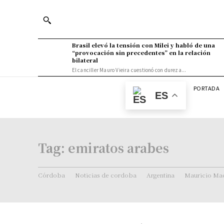
Brasil elevó la tensión con Milei y habló de una
“provocación sin precedentes” en la relación
bilateral
El canciller Mauro Vieira cuestionó con dureza...
PORTADA
ES
Tag:
emiratos arabes
Córdoba
Noticias de cordoba
Argentina
Mauricio Mac