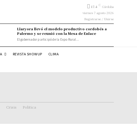
C
17.4
Córdoba
viernes 7 agosto 2026
Registrarse / Unirse
Llaryora llevó el modelo productivo cordobés a
Palermo y se reunió con la Mesa de Enlace
El gobernador participó de la Expo Rural...
DA
REVISTA SHOWUP
CLIMA
Crisis
Politica