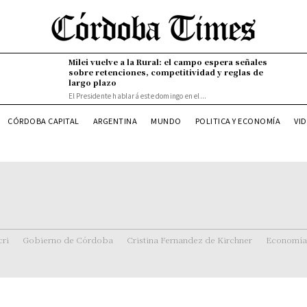
Milei vuelve a la Rural: el campo espera señales
sobre retenciones, competitividad y reglas de
largo plazo
El Presidente hablará este domingo en el...
VI
CÓRDOBA CAPITAL
ARGENTINA
MUNDO
POLITICA Y ECONOMÍA
ri
Gobierno de Córdoba
Cristina Fernandez de Kirchner
Economía