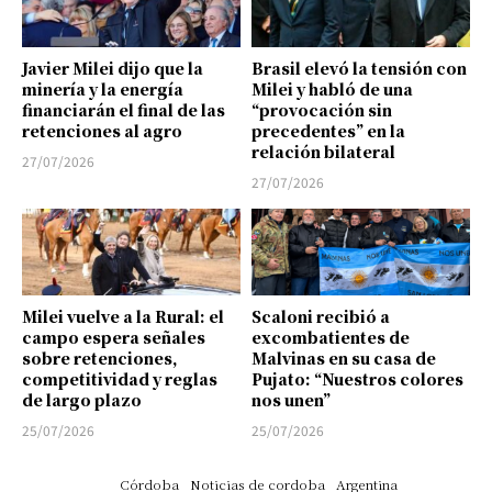
Javier Milei dijo que la
Brasil elevó la tensión con
minería y la energía
Milei y habló de una
financiarán el final de las
“provocación sin
retenciones al agro
precedentes” en la
relación bilateral
27/07/2026
27/07/2026
Milei vuelve a la Rural: el
Scaloni recibió a
campo espera señales
excombatientes de
sobre retenciones,
Malvinas en su casa de
competitividad y reglas
Pujato: “Nuestros colores
de largo plazo
nos unen”
25/07/2026
25/07/2026
Córdoba
Noticias de cordoba
Argentina