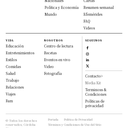
Nacionales
Cartas
Política y Economía
Resumen semanal
Mundo
Efemérides
FAQ
Videos
VIDA
NOSOTROS
SEGUINOS
Educación
Centro de lectura
Entretenimientos
Recetas
Estilos
Eventos en vivo
Comidas
Video
Salud
Fotografía
Contacto>
Trabajo
Media Kit
Relaciones
Terminoss &
Viajes
Condiciones
Fam
Políticas de
privacidad
Portada
Política de Privacidad
© Todos los derechos
reservados, Córdoba
Términos y Condiciones de Uso del Sitio