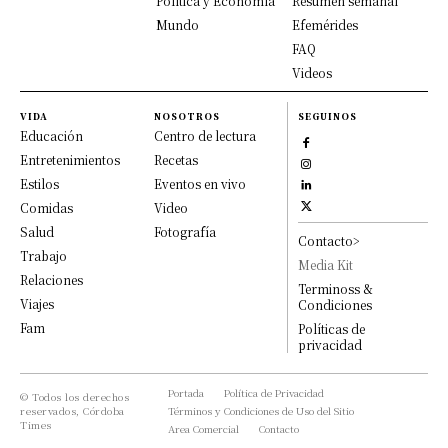
Política y Economía
Resumen semanal
Mundo
Efemérides
FAQ
Videos
VIDA
NOSOTROS
SEGUINOS
Educación
Centro de lectura
Entretenimientos
Recetas
Estilos
Eventos en vivo
Comidas
Video
Salud
Fotografía
Contacto>
Trabajo
Media Kit
Relaciones
Terminoss &
Viajes
Condiciones
Fam
Políticas de
privacidad
Portada
Política de Privacidad
© Todos los derechos
reservados, Córdoba
Términos y Condiciones de Uso del Sitio
Times
Area Comercial
Contacto