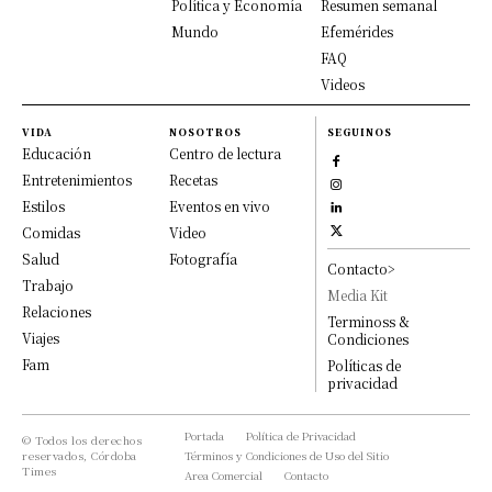
Política y Economía
Resumen semanal
Mundo
Efemérides
FAQ
Videos
VIDA
NOSOTROS
SEGUINOS
Educación
Centro de lectura
Entretenimientos
Recetas
Estilos
Eventos en vivo
Comidas
Video
Salud
Fotografía
Contacto>
Trabajo
Media Kit
Relaciones
Terminoss &
Viajes
Condiciones
Fam
Políticas de
privacidad
Portada
Política de Privacidad
© Todos los derechos
reservados, Córdoba
Términos y Condiciones de Uso del Sitio
Times
Area Comercial
Contacto