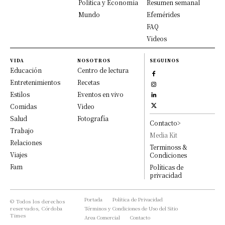
Política y Economía
Resumen semanal
Mundo
Efemérides
FAQ
Videos
VIDA
NOSOTROS
SEGUINOS
Educación
Centro de lectura
Entretenimientos
Recetas
Estilos
Eventos en vivo
Comidas
Video
Salud
Fotografía
Contacto>
Trabajo
Media Kit
Relaciones
Terminoss &
Viajes
Condiciones
Fam
Políticas de
privacidad
Portada
Política de Privacidad
© Todos los derechos
reservados, Córdoba
Términos y Condiciones de Uso del Sitio
Times
Area Comercial
Contacto