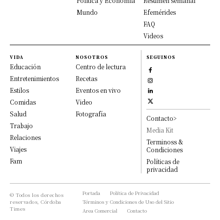
Política y Economía
Resumen semanal
Mundo
Efemérides
FAQ
Videos
VIDA
NOSOTROS
SEGUINOS
Educación
Centro de lectura
Entretenimientos
Recetas
Estilos
Eventos en vivo
Comidas
Video
Salud
Fotografía
Contacto>
Trabajo
Media Kit
Relaciones
Terminoss &
Viajes
Condiciones
Fam
Políticas de
privacidad
Portada
Política de Privacidad
© Todos los derechos
reservados, Córdoba
Términos y Condiciones de Uso del Sitio
Times
Area Comercial
Contacto