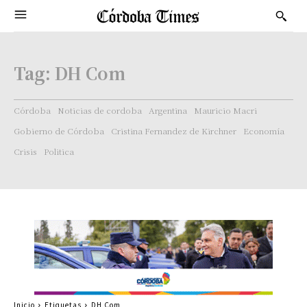
Tag:
DH Com
Córdoba
Noticias de cordoba
Argentina
Mauricio Macri
Gobierno de Córdoba
Cristina Fernandez de Kirchner
Economía
Crisis
Politica
Inicio
Etiquetas
DH Com