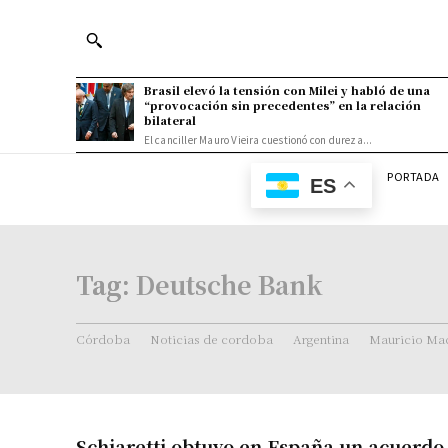
Brasil elevó la tensión con Milei y habló de una
“provocación sin precedentes” en la relación
bilateral
El canciller Mauro Vieira cuestionó con dureza...
PORTADA
ES
Tag:
Deutsche Bank
Córdoba
Noticias de cordoba
Argentina
Mauricio Mac
Schiaretti obtuvo en España un acuerdo