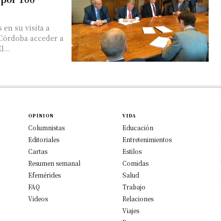
 en su visita a
 Córdoba acceder a
tos autorizados por el Deutsche Bank. El...
OPINION
VIDA
Columnistas
Educación
Editoriales
Entretenimientos
Cartas
Estilos
Resumen semanal
Comidas
Efemérides
Salud
FAQ
Trabajo
Videos
Relaciones
Viajes