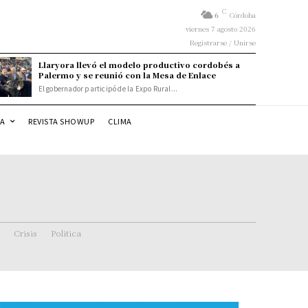
C
6
Córdoba
viernes 7 agosto 2026
Registrarse / Unirse
Llaryora llevó el modelo productivo cordobés a
Palermo y se reunió con la Mesa de Enlace
El gobernador participó de la Expo Rural...
DA
REVISTA SHOWUP
CLIMA
Crisis
Politica