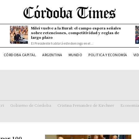
Milei vuelve a la Rural: el campo espera señales
sobre retenciones, competitividad y reglas de
largo plazo
El Presidente hablará este domingo en el...
CÓRDOBA CAPITAL
ARGENTINA
MUNDO
POLITICA Y ECONOMÍA
VI
ri
Gobierno de Córdoba
Cristina Fernandez de Kirchner
Economía
 por 100