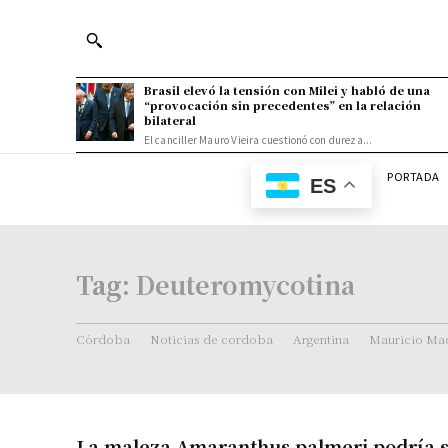
Brasil elevó la tensión con Milei y habló de una
“provocación sin precedentes” en la relación
bilateral
El canciller Mauro Vieira cuestionó con dureza...
PORTADA
ES
Tag:
Deuteromycotina
Córdoba
Noticias de cordoba
Argentina
Mauricio Mac
La maleza Amaranthus palmeri podría s