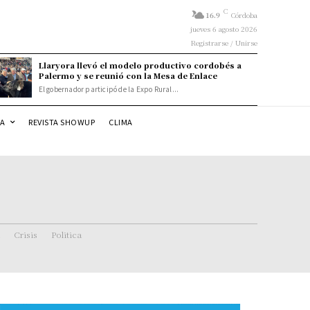
C
16.9
Córdoba
jueves 6 agosto 2026
Registrarse / Unirse
Llaryora llevó el modelo productivo cordobés a
Palermo y se reunió con la Mesa de Enlace
El gobernador participó de la Expo Rural...
DA
REVISTA SHOWUP
CLIMA
Crisis
Politica