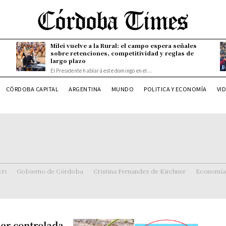
Milei vuelve a la Rural: el campo espera señales
sobre retenciones, competitividad y reglas de
largo plazo
El Presidente hablará este domingo en el...
CÓRDOBA CAPITAL
ARGENTINA
MUNDO
POLITICA Y ECONOMÍA
VI
ri
Gobierno de Córdoba
Cristina Fernandez de Kirchner
Economía
er controlada