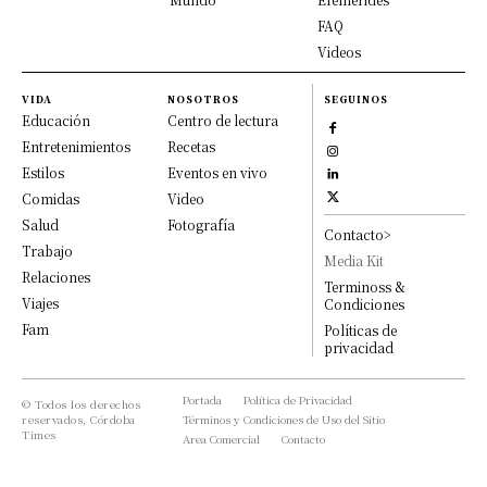
FAQ
Videos
VIDA
NOSOTROS
SEGUINOS
Educación
Centro de lectura
Entretenimientos
Recetas
Estilos
Eventos en vivo
Comidas
Video
Salud
Fotografía
Contacto>
Trabajo
Media Kit
Relaciones
Terminoss &
Viajes
Condiciones
Fam
Políticas de
privacidad
Portada
Política de Privacidad
© Todos los derechos
reservados, Córdoba
Términos y Condiciones de Uso del Sitio
Times
Area Comercial
Contacto