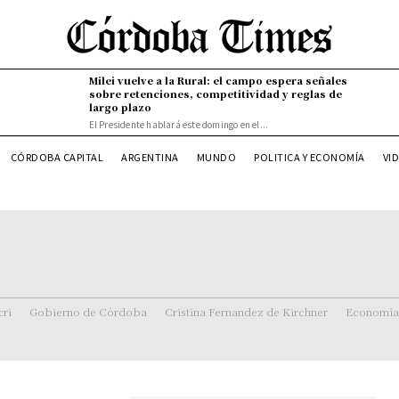
Milei vuelve a la Rural: el campo espera señales
sobre retenciones, competitividad y reglas de
largo plazo
El Presidente hablará este domingo en el...
CÓRDOBA CAPITAL
ARGENTINA
MUNDO
POLITICA Y ECONOMÍA
VI
ri
Gobierno de Córdoba
Cristina Fernandez de Kirchner
Economía