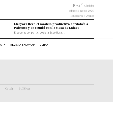
C
9.1
Córdoba
sábado 8 agosto 2026
Registrarse / Unirse
Llaryora llevó el modelo productivo cordobés a
Palermo y se reunió con la Mesa de Enlace
El gobernador participó de la Expo Rural...
DA
REVISTA SHOWUP
CLIMA
Crisis
Politica