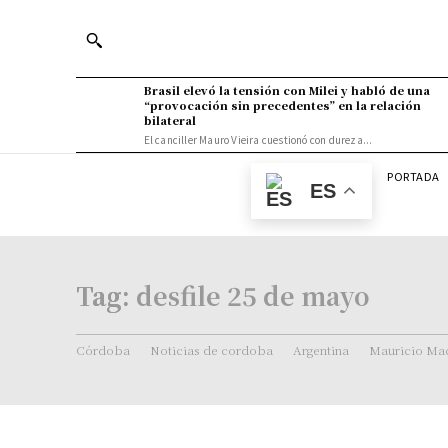
Brasil elevó la tensión con Milei y habló de una
“provocación sin precedentes” en la relación
bilateral
El canciller Mauro Vieira cuestionó con dureza...
PORTADA
ES
Tag:
desfile 25 de mayo
Córdoba
Noticias de cordoba
Argentina
Mauricio Mac