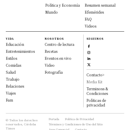
Política y Economía
Resumen semanal
Mundo
Efemérides
FAQ
Videos
VIDA
NOSOTROS
SEGUINOS
Educación
Centro de lectura
Entretenimientos
Recetas
Estilos
Eventos en vivo
Comidas
Video
Salud
Fotografía
Contacto>
Trabajo
Media Kit
Relaciones
Terminoss &
Viajes
Condiciones
Fam
Políticas de
privacidad
Portada
Política de Privacidad
© Todos los derechos
reservados, Córdoba
Términos y Condiciones de Uso del Sitio
Times
Area Comercial
Contacto