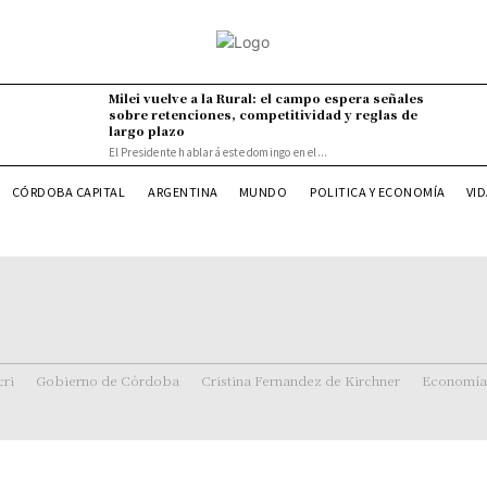
Milei vuelve a la Rural: el campo espera señales
sobre retenciones, competitividad y reglas de
largo plazo
El Presidente hablará este domingo en el...
VI
CÓRDOBA CAPITAL
ARGENTINA
MUNDO
POLITICA Y ECONOMÍA
ri
Gobierno de Córdoba
Cristina Fernandez de Kirchner
Economía