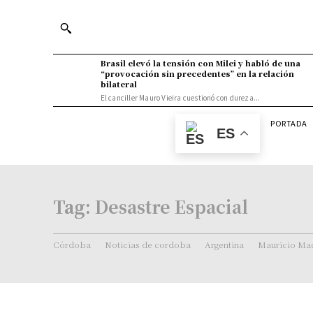
Brasil elevó la tensión con Milei y habló de una
“provocación sin precedentes” en la relación
bilateral
El canciller Mauro Vieira cuestionó con dureza...
PORTADA
ES
Tag:
Desastre Espacial
Córdoba
Noticias de cordoba
Argentina
Mauricio Mac