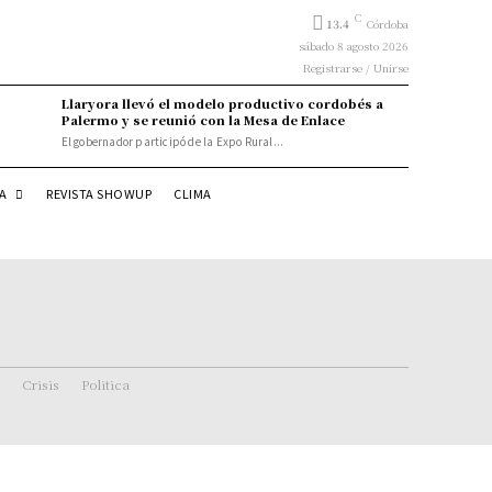
C
13.4
Córdoba
sábado 8 agosto 2026
Registrarse / Unirse
Llaryora llevó el modelo productivo cordobés a
Palermo y se reunió con la Mesa de Enlace
El gobernador participó de la Expo Rural...
DA
REVISTA SHOWUP
CLIMA
Crisis
Politica