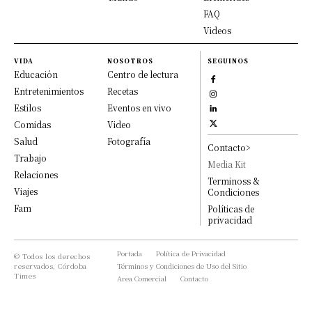
FAQ
Videos
VIDA
NOSOTROS
SEGUINOS
Educación
Centro de lectura
Entretenimientos
Recetas
Estilos
Eventos en vivo
Comidas
Video
Salud
Fotografía
Contacto>
Trabajo
Media Kit
Relaciones
Terminoss &
Viajes
Condiciones
Fam
Políticas de
privacidad
Portada
Política de Privacidad
© Todos los derechos
reservados, Córdoba
Términos y Condiciones de Uso del Sitio
Times
Area Comercial
Contacto