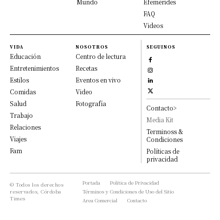
Mundo
Efemérides
FAQ
Videos
VIDA
NOSOTROS
SEGUINOS
Educación
Centro de lectura
Entretenimientos
Recetas
Estilos
Eventos en vivo
Comidas
Video
Salud
Fotografía
Contacto>
Trabajo
Media Kit
Relaciones
Terminoss &
Viajes
Condiciones
Fam
Políticas de
privacidad
Portada
Política de Privacidad
© Todos los derechos
reservados, Córdoba
Términos y Condiciones de Uso del Sitio
Times
Area Comercial
Contacto