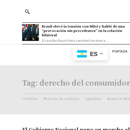
Brasil elevó la tensión con Milei y habló de una
“provocación sin precedentes” en la relación
bilateral
El canciller Mauro Vieira cuestionó con dureza...
PORTADA
ES
Tag:
derecho del consumido
Córdoba
Noticias de cordoba
Argentina
Mauricio Mac
El Gobierno Nacional pone en marcha e