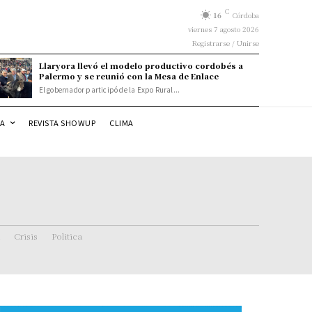
C
16
Córdoba
viernes 7 agosto 2026
Registrarse / Unirse
Llaryora llevó el modelo productivo cordobés a
Palermo y se reunió con la Mesa de Enlace
El gobernador participó de la Expo Rural...
DA
REVISTA SHOWUP
CLIMA
Crisis
Politica