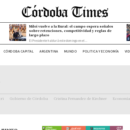
Milei vuelve a la Rural: el campo espera señales
sobre retenciones, competitividad y reglas de
largo plazo
El Presidente hablará este domingo en el...
CÓRDOBA CAPITAL
ARGENTINA
MUNDO
POLITICA Y ECONOMÍA
VI
r
ri
Gobierno de Córdoba
Cristina Fernandez de Kirchner
Economía
l nuevo