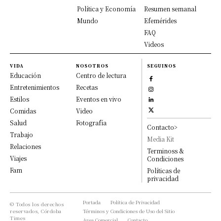
Política y Economía
Resumen semanal
Mundo
Efemérides
FAQ
Videos
VIDA
NOSOTROS
SEGUINOS
Educación
Centro de lectura
Entretenimientos
Recetas
Estilos
Eventos en vivo
Comidas
Video
Salud
Fotografía
Contacto>
Trabajo
Media Kit
Relaciones
Terminoss &
Viajes
Condiciones
Fam
Políticas de
privacidad
Portada
Política de Privacidad
© Todos los derechos
reservados, Córdoba
Términos y Condiciones de Uso del Sitio
Times
Area Comercial
Contacto