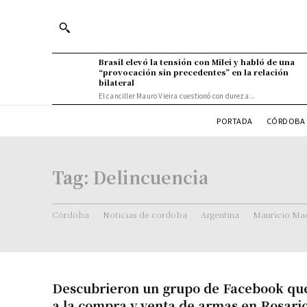
Brasil elevó la tensión con Milei y habló de una
“provocación sin precedentes” en la relación
bilateral
El canciller Mauro Vieira cuestionó con dureza...
PORTADA
CÓRDOBA 
Tag:
Delincuencia
Córdoba
Noticias de cordoba
Argentina
Mauricio Mac
Descubrieron un grupo de Facebook qu
a la compra y venta de armas en Rosari