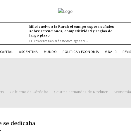
Milei vuelve a la Rural: el campo espera señales
sobre retenciones, competitividad y reglas de
largo plazo
El Presidente hablará este domingo en el...
VIDA
CAPITAL
ARGENTINA
MUNDO
POLITICA Y ECONOMÍA
REVI
ri
Gobierno de Córdoba
Cristina Fernandez de Kirchner
Economía
e se dedicaba
o