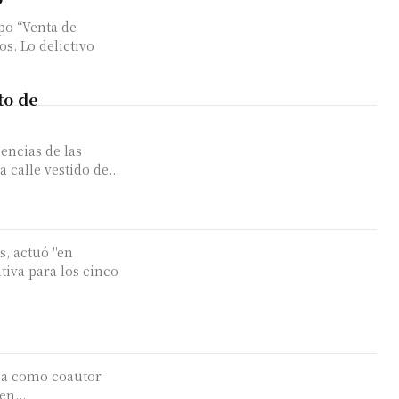
po “Venta de
tivo
to de
nencias de las
calle vestido de...
s, actuó "en
tiva para los cinco
ena como coautor
en...