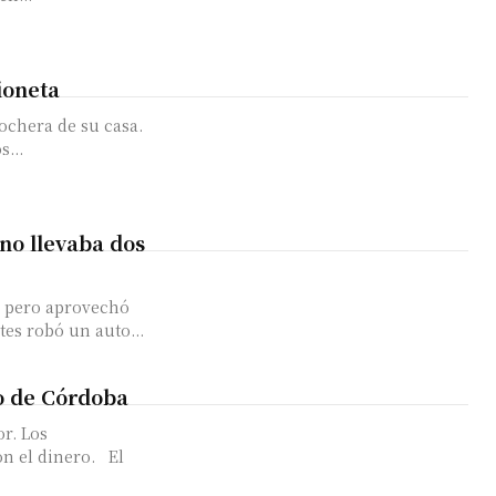
ioneta
ochera de su casa.
...
no llevaba dos
3 pero aprovechó
tes robó un auto...
o de Córdoba
or. Los
on el dinero. El