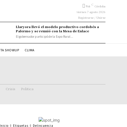
C
9.6
Córdoba
viernes 7 agosto 2026
Registrarse / Unirse
Llaryora llevó el modelo productivo cordobés a
Palermo y se reunió con la Mesa de Enlace
El gobernador participó de la Expo Rural...
STA SHOWUP
CLIMA
Crisis
Politica
Inicio
Etiquetas
Delincuencia