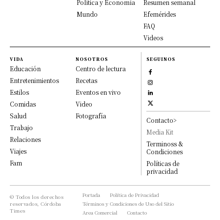
Política y Economía
Resumen semanal
Mundo
Efemérides
FAQ
Videos
VIDA
NOSOTROS
SEGUINOS
Educación
Centro de lectura
Entretenimientos
Recetas
Estilos
Eventos en vivo
Comidas
Video
Salud
Fotografía
Contacto>
Trabajo
Media Kit
Relaciones
Terminoss &
Viajes
Condiciones
Fam
Políticas de
privacidad
Portada
Política de Privacidad
© Todos los derechos
reservados, Córdoba
Términos y Condiciones de Uso del Sitio
Times
Area Comercial
Contacto