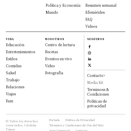
Política y Economía
Resumen semanal
Mundo
Efemérides
FAQ
Videos
VIDA
NOSOTROS
SEGUINOS
Educación
Centro de lectura
Entretenimientos
Recetas
Estilos
Eventos en vivo
Comidas
Video
Salud
Fotografía
Contacto>
Trabajo
Media Kit
Relaciones
Terminoss &
Viajes
Condiciones
Fam
Políticas de
privacidad
Portada
Política de Privacidad
© Todos los derechos
reservados, Córdoba
Términos y Condiciones de Uso del Sitio
Times
Area Comercial
Contacto