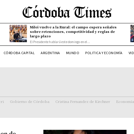
Milei vuelve a la Rural: el campo espera señales
sobre retenciones, competitividad y reglas de
largo plazo
El Presidente hablará este domingo en el...
CÓRDOBA CAPITAL
ARGENTINA
MUNDO
POLITICA Y ECONOMÍA
VI
ri
Gobierno de Córdoba
Cristina Fernandez de Kirchner
Economía
men de