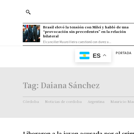
Brasil elevó la tensión con Milei y habló de una
“provocación sin precedentes” en la relación
bilateral
El canciller Mauro Vieira cuestionó con dureza...
PORTADA
ES
Tag:
Daiana Sánchez
Córdoba
Noticias de cordoba
Argentina
Mauricio Mac
Liberaron a la joven acusada por el cri