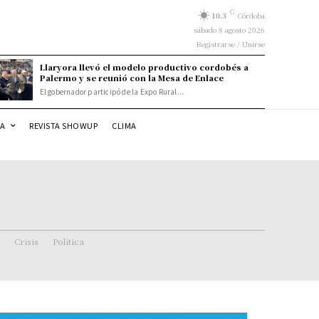
C
10.3
Córdoba
sábado 8 agosto 2026
Registrarse / Unirse
Llaryora llevó el modelo productivo cordobés a
Palermo y se reunió con la Mesa de Enlace
El gobernador participó de la Expo Rural...
DA
REVISTA SHOWUP
CLIMA
Crisis
Politica