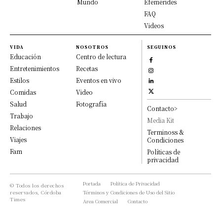
Mundo
Efemérides
FAQ
Videos
VIDA
NOSOTROS
SEGUINOS
Educación
Centro de lectura
Entretenimientos
Recetas
Estilos
Eventos en vivo
Comidas
Video
Salud
Fotografía
Contacto>
Trabajo
Media Kit
Relaciones
Terminoss &
Viajes
Condiciones
Fam
Políticas de
privacidad
Portada
Política de Privacidad
© Todos los derechos
reservados, Córdoba
Términos y Condiciones de Uso del Sitio
Times
Area Comercial
Contacto