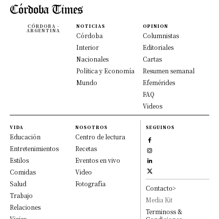
CÓRDOBA -
NOTICIAS
OPINION
ARGENTINA
Córdoba
Columnistas
Interior
Editoriales
Nacionales
Cartas
Política y Economía
Resumen semanal
Mundo
Efemérides
FAQ
Videos
VIDA
NOSOTROS
SEGUINOS
Educación
Centro de lectura
Entretenimientos
Recetas
Estilos
Eventos en vivo
Comidas
Video
Salud
Fotografía
Contacto>
Trabajo
Media Kit
Relaciones
Terminoss &
Viajes