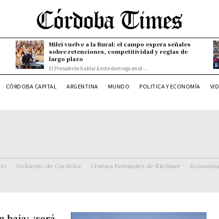
Milei vuelve a la Rural: el campo espera señales
sobre retenciones, competitividad y reglas de
largo plazo
El Presidente hablará este domingo en el...
CÓRDOBA CAPITAL
ARGENTINA
MUNDO
POLITICA Y ECONOMÍA
VI
ri
Gobierno de Córdoba
Cristina Fernandez de Kirchner
Economía
 baja: ¿será