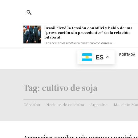
Brasil elevó la tensión con Milei y habló de una
“provocación sin precedentes” en la relación
bilateral
El canciller Mauro Vieira cuestionó con dureza...
PORTADA
ES
Tag:
cultivo de soja
Córdoba
Noticias de cordoba
Argentina
Mauricio Mac
Aconsejan vender soja porque seguirá en