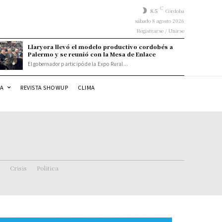
C
8.5
Córdoba
sábado 8 agosto 2026
Registrarse / Unirse
Llaryora llevó el modelo productivo cordobés a
Palermo y se reunió con la Mesa de Enlace
El gobernador participó de la Expo Rural...
DA
REVISTA SHOWUP
CLIMA
Crisis
Politica