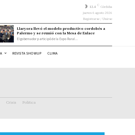
C
12.4
Córdoba
jueves 6 agosto 2026
Registrarse / Unirse
Llaryora llevó el modelo productivo cordobés a
Palermo y se reunió con la Mesa de Enlace
El gobernador participó de la Expo Rural...
DA
REVISTA SHOWUP
CLIMA
Crisis
Politica