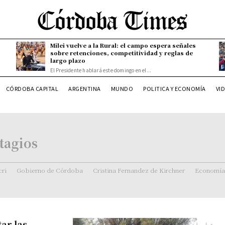
Milei vuelve a la Rural: el campo espera señales
sobre retenciones, competitividad y reglas de
largo plazo
El Presidente hablará este domingo en el...
CÓRDOBA CAPITAL
ARGENTINA
MUNDO
POLITICA Y ECONOMÍA
VI
tagios
ri
Gobierno de Córdoba
Cristina Fernandez de Kirchner
Economía
ar las