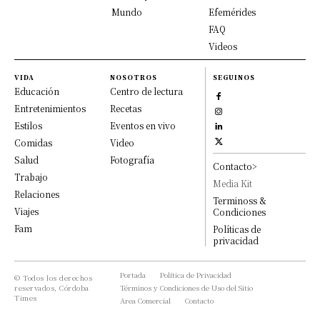
Mundo
Efemérides
FAQ
Videos
VIDA
NOSOTROS
SEGUINOS
Educación
Centro de lectura
Entretenimientos
Recetas
Estilos
Eventos en vivo
Comidas
Video
Salud
Fotografía
Contacto>
Trabajo
Media Kit
Relaciones
Terminoss &
Viajes
Condiciones
Fam
Políticas de
privacidad
Portada
Política de Privacidad
© Todos los derechos
reservados, Córdoba
Términos y Condiciones de Uso del Sitio
Times
Area Comercial
Contacto