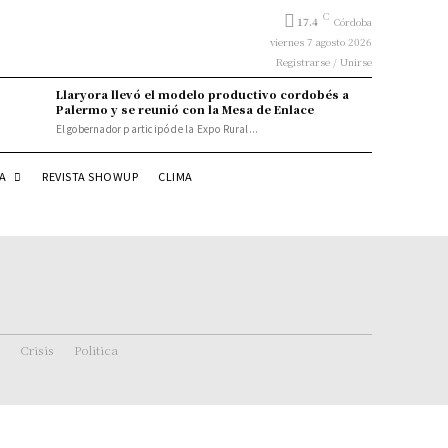
C
17.4
Córdoba
viernes 7 agosto 2026
Registrarse / Unirse
Llaryora llevó el modelo productivo cordobés a
Palermo y se reunió con la Mesa de Enlace
El gobernador participó de la Expo Rural...
DA
REVISTA SHOWUP
CLIMA
Crisis
Politica