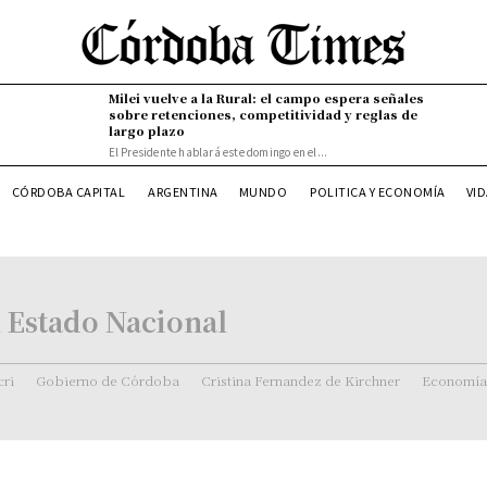
Milei vuelve a la Rural: el campo espera señales
sobre retenciones, competitividad y reglas de
largo plazo
El Presidente hablará este domingo en el...
VI
CÓRDOBA CAPITAL
ARGENTINA
MUNDO
POLITICA Y ECONOMÍA
 Estado Nacional
ri
Gobierno de Córdoba
Cristina Fernandez de Kirchner
Economía