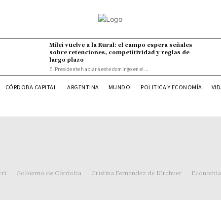
Milei vuelve a la Rural: el campo espera señales
sobre retenciones, competitividad y reglas de
largo plazo
El Presidente hablará este domingo en el...
VI
CÓRDOBA CAPITAL
ARGENTINA
MUNDO
POLITICA Y ECONOMÍA
ri
Gobierno de Córdoba
Cristina Fernandez de Kirchner
Economía