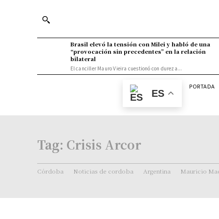
Brasil elevó la tensión con Milei y habló de una
“provocación sin precedentes” en la relación
bilateral
El canciller Mauro Vieira cuestionó con dureza...
PORTADA
ES
Tag:
Crisis Arcor
Córdoba
Noticias de cordoba
Argentina
Mauricio Mac