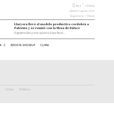
C
10.3
Córdoba
sábado 8 agosto 2026
Registrarse / Unirse
Llaryora llevó el modelo productivo cordobés a
Palermo y se reunió con la Mesa de Enlace
El gobernador participó de la Expo Rural...
DA
REVISTA SHOWUP
CLIMA
Crisis
Politica