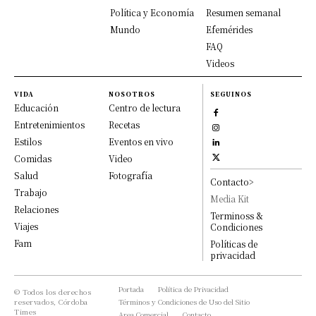
Política y Economía
Resumen semanal
Mundo
Efemérides
FAQ
Videos
VIDA
NOSOTROS
SEGUINOS
Educación
Centro de lectura
Entretenimientos
Recetas
Estilos
Eventos en vivo
Comidas
Video
Salud
Fotografía
Contacto>
Trabajo
Media Kit
Relaciones
Terminoss &
Viajes
Condiciones
Fam
Políticas de
privacidad
Portada
Política de Privacidad
© Todos los derechos
reservados, Córdoba
Términos y Condiciones de Uso del Sitio
Times
Area Comercial
Contacto