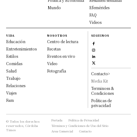
Política y Economía
Resumen semanal
Mundo
Efemérides
FAQ
Videos
VIDA
NOSOTROS
SEGUINOS
Educación
Centro de lectura
Entretenimientos
Recetas
Estilos
Eventos en vivo
Comidas
Video
Salud
Fotografía
Contacto>
Trabajo
Media Kit
Relaciones
Terminoss &
Viajes
Condiciones
Fam
Políticas de
privacidad
Portada
Política de Privacidad
© Todos los derechos
reservados, Córdoba
Términos y Condiciones de Uso del Sitio
Times
Area Comercial
Contacto