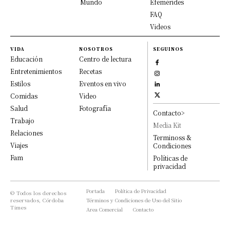
Mundo
Efemérides
FAQ
Videos
VIDA
NOSOTROS
SEGUINOS
Educación
Centro de lectura
Entretenimientos
Recetas
Estilos
Eventos en vivo
Comidas
Video
Salud
Fotografía
Contacto>
Trabajo
Media Kit
Relaciones
Terminoss &
Viajes
Condiciones
Fam
Políticas de
privacidad
Portada
Política de Privacidad
© Todos los derechos
reservados, Córdoba
Términos y Condiciones de Uso del Sitio
Times
Area Comercial
Contacto