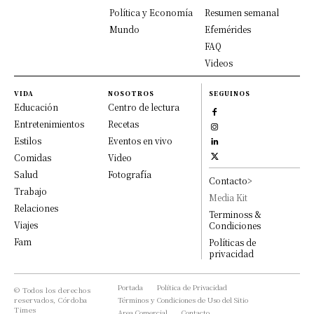
Política y Economía
Resumen semanal
Mundo
Efemérides
FAQ
Videos
VIDA
NOSOTROS
SEGUINOS
Educación
Centro de lectura
Entretenimientos
Recetas
Estilos
Eventos en vivo
Comidas
Video
Salud
Fotografía
Contacto>
Trabajo
Media Kit
Relaciones
Terminoss &
Viajes
Condiciones
Fam
Políticas de
privacidad
Portada
Política de Privacidad
© Todos los derechos
reservados, Córdoba
Términos y Condiciones de Uso del Sitio
Times
Area Comercial
Contacto