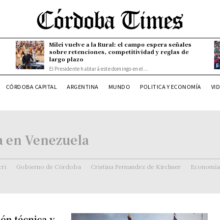
Milei vuelve a la Rural: el campo espera señales
sobre retenciones, competitividad y reglas de
largo plazo
El Presidente hablará este domingo en el...
CÓRDOBA CAPITAL
ARGENTINA
MUNDO
POLITICA Y ECONOMÍA
VI
a en Venezuela
ri
Gobierno de Córdoba
Cristina Fernandez de Kirchner
Economía
ón técnica y