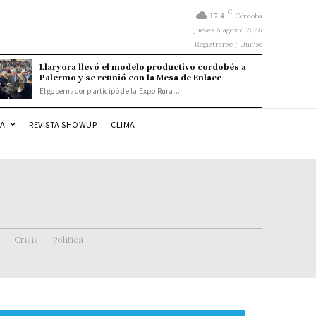
C
17.4
Córdoba
jueves 6 agosto 2026
Registrarse / Unirse
Llaryora llevó el modelo productivo cordobés a
Palermo y se reunió con la Mesa de Enlace
El gobernador participó de la Expo Rural...
DA
REVISTA SHOWUP
CLIMA
Crisis
Politica