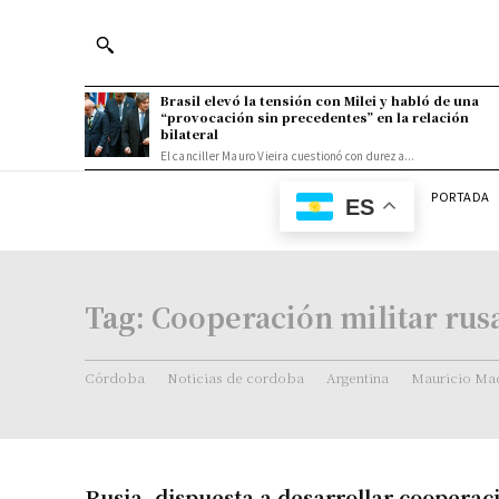
Brasil elevó la tensión con Milei y habló de una
“provocación sin precedentes” en la relación
bilateral
El canciller Mauro Vieira cuestionó con dureza...
PORTADA
ES
Tag:
Cooperación militar rus
Córdoba
Noticias de cordoba
Argentina
Mauricio Mac
Rusia, dispuesta a desarrollar cooperaci