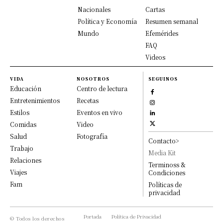
Nacionales
Cartas
Política y Economía
Resumen semanal
Mundo
Efemérides
FAQ
Videos
VIDA
NOSOTROS
SEGUINOS
Educación
Centro de lectura
Entretenimientos
Recetas
Estilos
Eventos en vivo
Comidas
Video
Salud
Fotografía
Contacto>
Trabajo
Media Kit
Relaciones
Terminoss &
Viajes
Condiciones
Fam
Políticas de
privacidad
Portada
Política de Privacidad
© Todos los derechos