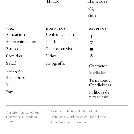
Mundo
Efemérides
FAQ
Videos
VIDA
NOSOTROS
SEGUINOS
Educación
Centro de lectura
Entretenimientos
Recetas
Estilos
Eventos en vivo
Comidas
Video
Salud
Fotografía
Contacto>
Trabajo
Media Kit
Relaciones
Terminoss &
Viajes
Condiciones
Fam
Políticas de
privacidad
Portada
Política de Privacidad
© Todos los derechos
reservados, Córdoba
Términos y Condiciones de Uso del Sitio
Times
Area Comercial
Contacto